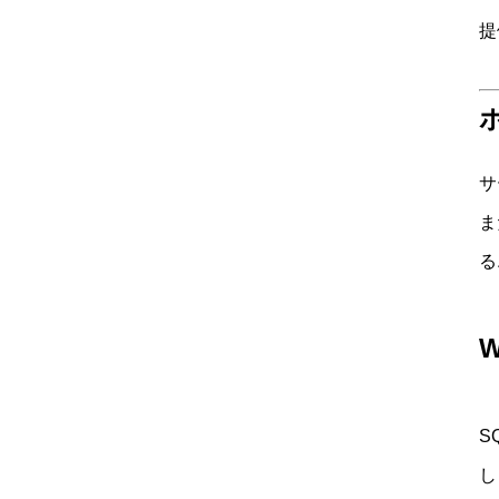
提
サ
ま
る
S
し